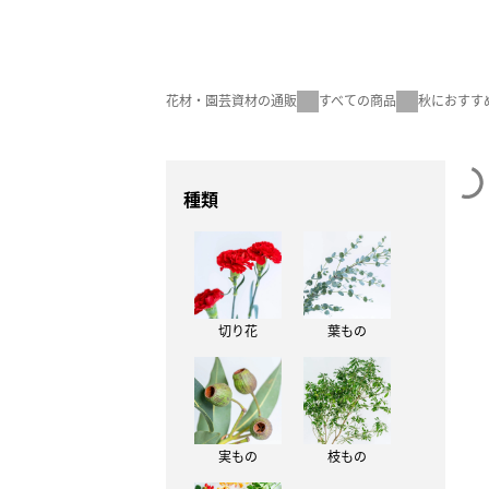
花材・園芸資材の通販
すべての商品
秋におすす
種類
切り花
葉もの
実もの
枝もの