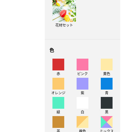
花材セット
色
赤
ピンク
黄色
オレンジ
紫
青
緑
白
黒
茶
複色
ミックス