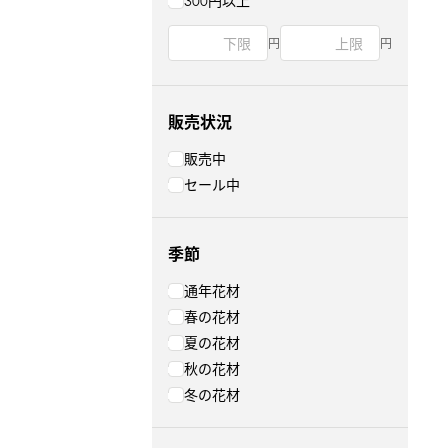
300円以上
円
円
販売状況
販売中
セール中
季節
通年花材
春の花材
夏の花材
秋の花材
冬の花材