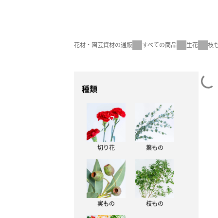
花材・園芸資材の通販
すべての商品
生花
枝
種類
切り花
葉もの
実もの
枝もの