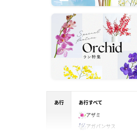
あ行
あ行すべて
アザミ
アガパンサス