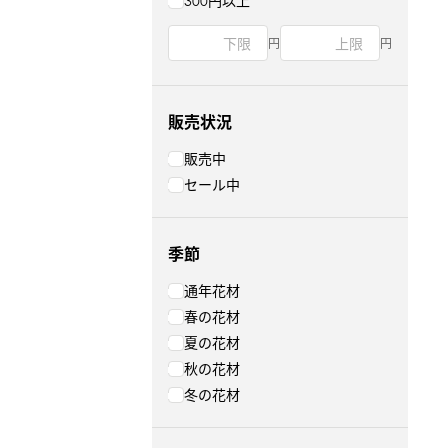
300円以上
円
円
販売状況
販売中
セール中
季節
通年花材
春の花材
夏の花材
秋の花材
冬の花材