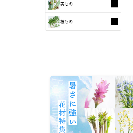
実もの
枝もの