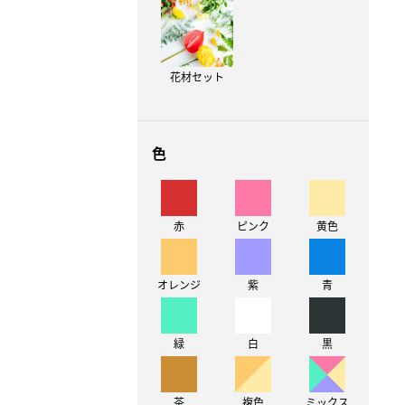
花材セット
色
赤
ピンク
黄色
オレンジ
紫
青
緑
白
黒
茶
複色
ミックス