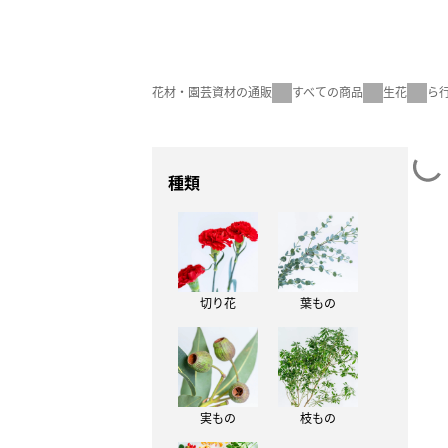
花材・園芸資材の通販
すべての商品
生花
ら
種類
切り花
葉もの
実もの
枝もの