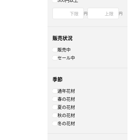
300円以上
円
円
販売状況
販売中
セール中
季節
通年花材
春の花材
夏の花材
秋の花材
冬の花材