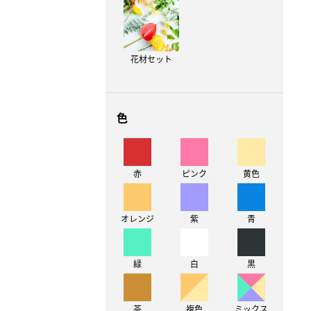
花材セット
色
赤
ピンク
黄色
オレンジ
紫
青
緑
白
黒
茶
複色
ミックス