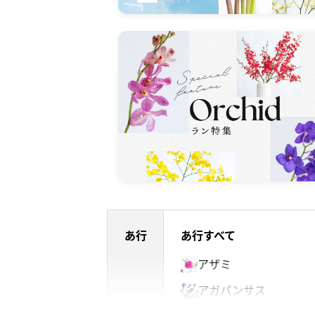
あ行
あ行すべて
アザミ
アガパンサス