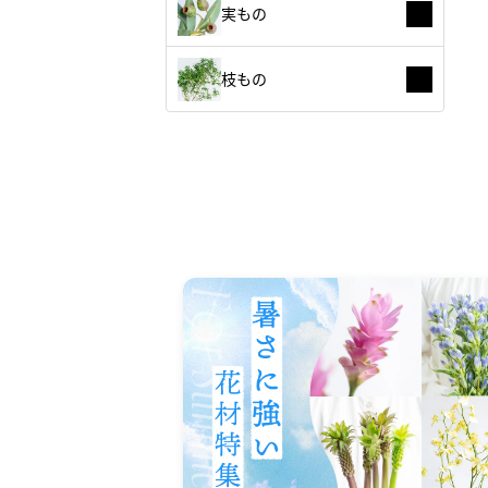
実もの
枝もの