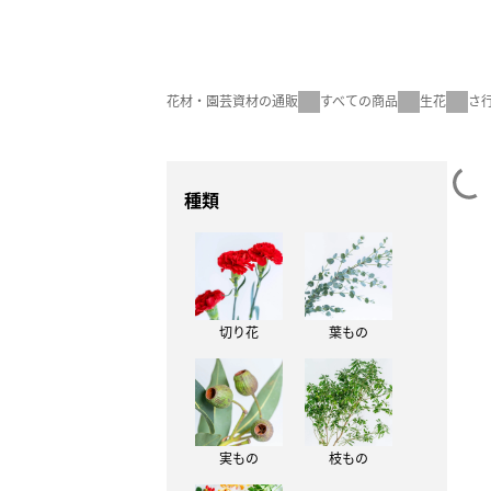
花材・園芸資材の通販
すべての商品
生花
さ
種類
切り花
葉もの
実もの
枝もの