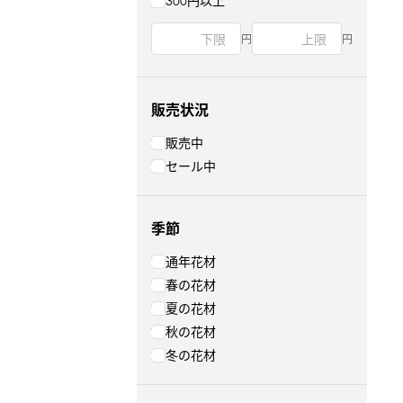
300円以上
円
円
販売状況
販売中
セール中
季節
通年花材
春の花材
夏の花材
秋の花材
冬の花材