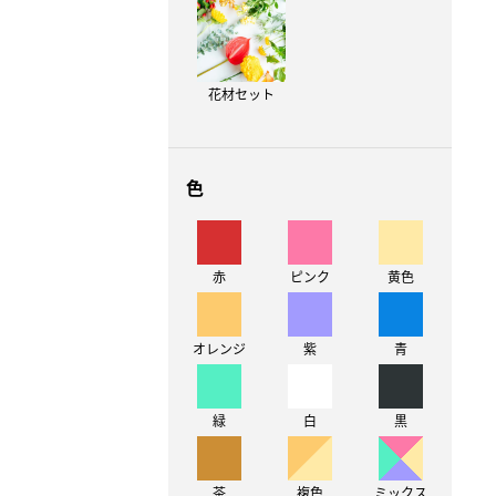
花材セット
色
赤
ピンク
黄色
オレンジ
紫
青
緑
白
黒
茶
複色
ミックス