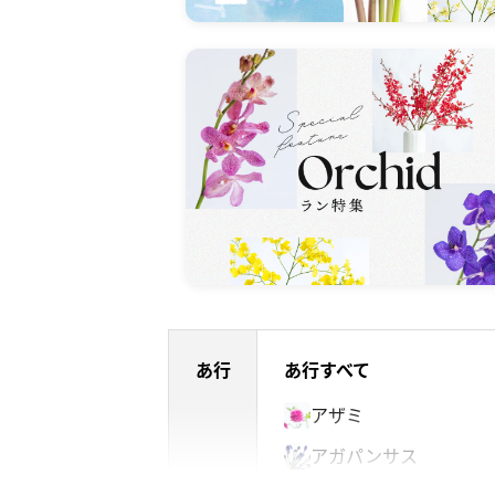
あ行
あ行すべて
アザミ
アガパンサス