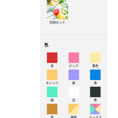
花材セット
色
赤
ピンク
黄色
オレンジ
紫
青
緑
白
黒
茶
複色
ミックス