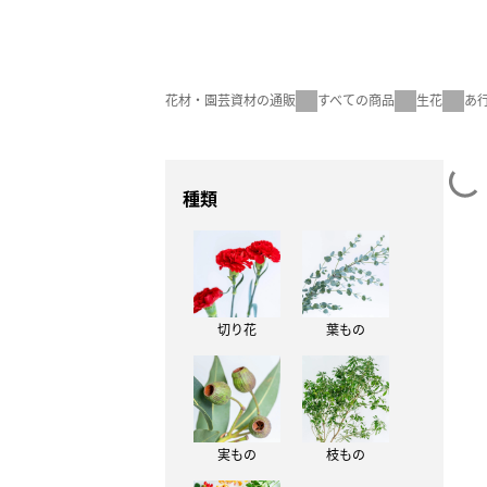
花材・園芸資材の通販
すべての商品
生花
あ
種類
切り花
葉もの
実もの
枝もの