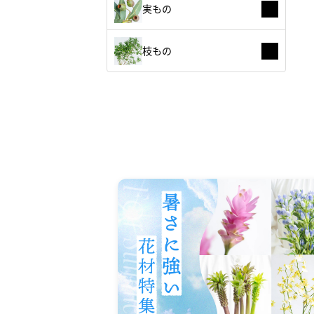
実もの
枝もの