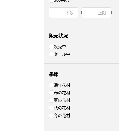
300円以上
円
円
販売状況
販売中
セール中
季節
通年花材
春の花材
夏の花材
秋の花材
冬の花材