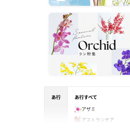
あ行
あ行すべて
アザミ
アストランチア