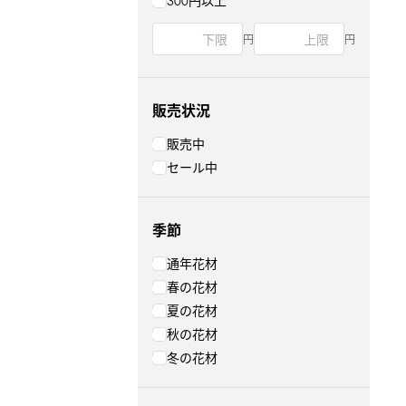
300円以上
円
円
販売状況
販売中
セール中
季節
通年花材
春の花材
夏の花材
秋の花材
冬の花材