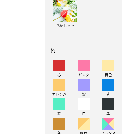
花材セット
色
赤
ピンク
黄色
オレンジ
紫
青
緑
白
黒
茶
複色
ミックス