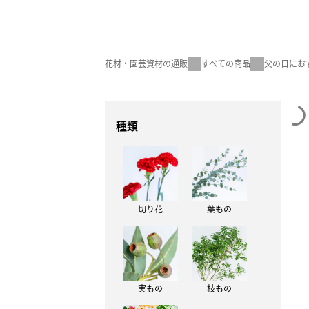
花材・園芸資材の通販
すべての商品
父の日にお
種類
切り花
葉もの
実もの
枝もの