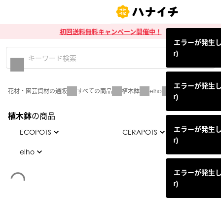
初回送料無料キャンペーン開催中！
エラーが発生しまし
r)
エラーが発生しまし
花材・園芸資材の通販
すべての商品
植木鉢
elho
elho鉢
r)
植木鉢
の商品
エラーが発生しまし
ECOPOTS
CERAPOTS
r)
ECOPOTS鉢
elho
CERAPOTS鉢
elho鉢
エラーが発生しまし
ECOPOTS鉢皿
CERAPOTS鉢皿
r)
その他含む「elho」全て
その他含む「CERAPOTS」全
ECOPOTSグッズ
て