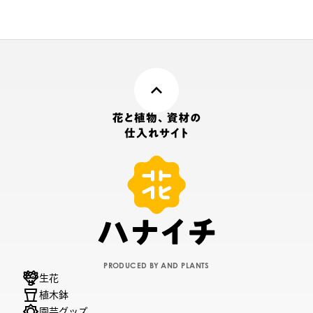
その他含む「ECOPOTS」全
て
PRODUCED BY AND PLANTS
生花
植木鉢
園芸グッズ