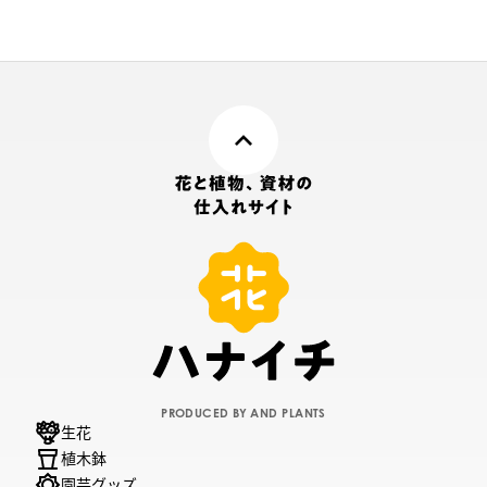
その他含む「ECOPOTS」全
て
PRODUCED BY AND PLANTS
生花
植木鉢
園芸グッズ