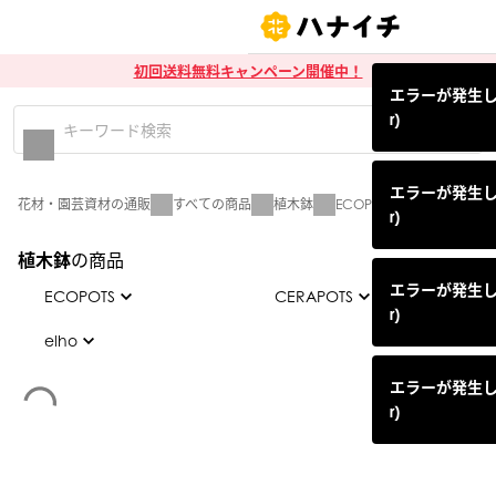
初回送料無料キャンペーン開催中！
エラーが発生しまし
r)
エラーが発生しまし
花材・園芸資材の通販
すべての商品
植木鉢
ECOPOTS
ECOPOTS鉢
r)
植木鉢
の商品
エラーが発生しまし
ECOPOTS
CERAPOTS
r)
ECOPOTS鉢
elho
CERAPOTS鉢
elho鉢
エラーが発生しまし
ECOPOTS鉢皿
CERAPOTS鉢皿
r)
その他含む「elho」全て
その他含む「CERAPOTS」全
ECOPOTSグッズ
て