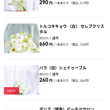
290
円
/
1本あたり
（税込: 319円）
トルコキキョウ （白） セレブクリス
タル
50cm / 通年
660
円
/
1本あたり
（税込: 726円）
バラ（白）シェドゥーブル
40cm / 通年
260
円
/
1本あたり
（税込: 286円）
NEW
ダリア（複色）ピーチマカロン