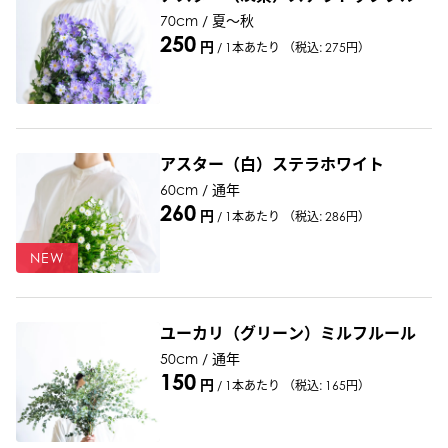
70cm / 夏～秋
250
円
/
1本あたり
（税込: 275円）
アスター（白）ステラホワイト
60cm / 通年
260
円
/
1本あたり
（税込: 286円）
NEW
ユーカリ（グリーン）ミルフルール
50cm / 通年
150
円
/
1本あたり
（税込: 165円）