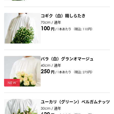
コギク（白）精しらたき
70cm / 通年
100
円
/
1本あたり
（税込: 110円）
バラ（白）グランオマージュ
40cm / 通年
250
円
/
1本あたり
（税込: 275円）
NEW
ユーカリ（グリーン）ベルガムナッツ
30cm / 通年