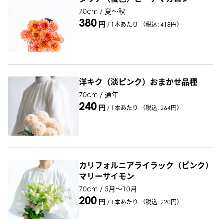
70cm / 夏～秋
380
円
/
1本あたり
（税込: 418円）
洋キク（淡ピンク）おまかせ品種
70cm / 通年
240
円
/
1本あたり
（税込: 264円）
カリフォルニアライラック（ピンク）
マリーサイモン
70cm / 5月〜10月
200
円
/
1本あたり
（税込: 220円）