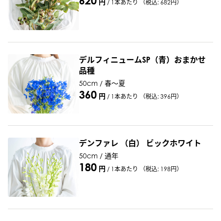
620
円
/
1本あたり
（税込: 682円）
デルフィニュームSP（青）おまかせ
品種
50cm / 春～夏
360
円
/
1本あたり
（税込: 396円）
デンファレ （白） ビックホワイト
50cm / 通年
180
円
/
1本あたり
（税込: 198円）