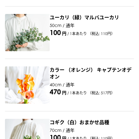
ユーカリ（緑）マルバユーカリ
50cm / 通年
100
円
/
1本あたり
（税込: 110円）
カラー （オレンジ） キャプテンオデ
オン
40cm / 通年
470
円
/
1本あたり
（税込: 517円）
コギク（白）おまかせ品種
70cm / 通年
100
円
/
1本あたり
（税込: 110円）