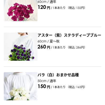
60cm / 通年
120
円
/
1本あたり
（税込: 132円）
アスター（紫）ステラディープブルー
60cm / 夏～秋
260
円
/
1本あたり
（税込: 286円）
バラ（白）おまかせ品種
50cm / 通年
150
円
/
1本あたり
（税込: 165円）