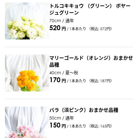
トルコキキョウ （グリーン） ボヤー
ジュグリーン
70cm / 通年
520
円
/
1本あたり
（税込: 572円）
マリーゴールド（オレンジ）おまかせ
品種
40cm / 夏～秋
170
円
/
1本あたり
（税込: 187円）
バラ（淡ピンク）おまかせ品種
50cm / 通年
150
円
/
1本あたり
（税込: 165円）