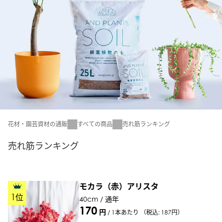
花材・園芸資材の通販
すべての商品
売れ筋ランキング
売れ筋ランキング
モカラ（赤）アリスタ
1
位
40cm / 通年
170
円
/
1本あたり
（税込: 187円）