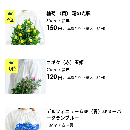
輪菊 （黄） 精の光彩
9
位
50cm / 通年
150
円
/
1本あたり
（税込: 165円）
コギク（赤）玉姫
10
位
70cm / 通年
120
円
/
1本あたり
（税込: 132円）
デルフィニュームSP（青）SPスーパ
ーグランブルー
50cm / 春～夏