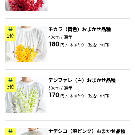
モカラ（黄色）おまかせ品種
2
位
40cm / 通年
180
円
/
1本あたり
（税込: 198円）
デンファレ（白）おまかせ品種
3
位
50cm / 通年
170
円
/
1本あたり
（税込: 187円）
ナデシコ（淡ピンク）おまかせ品種