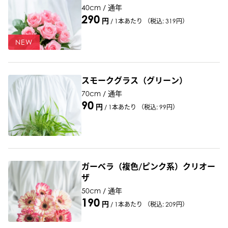
40cm / 通年
290
円
/
1本あたり
（税込: 319円）
NEW
スモークグラス（グリーン）
70cm / 通年
90
円
/
1本あたり
（税込: 99円）
ガーベラ（複色/ピンク系）クリオー
ザ
50cm / 通年
190
円
/
1本あたり
（税込: 209円）