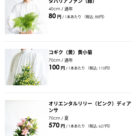
ダバリアファン（緑）
40cm / 通年
80
円
/
1本あたり
（税込: 88円）
コギク（黄）黄小菊
70cm / 通年
100
円
/
1本あたり
（税込: 110円）
オリエンタルリリー（ピンク）ディア
ンサ
70cm / 夏
570
円
/
1本あたり
（税込: 627円）