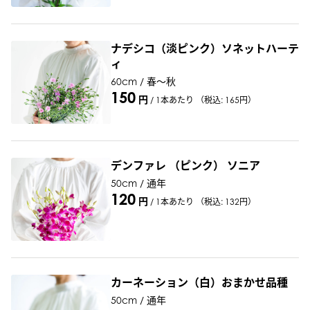
ナデシコ（淡ピンク）ソネットハーテ
ィ
60cm / 春～秋
150
円
/
1本あたり
（税込: 165円）
デンファレ （ピンク） ソニア
50cm / 通年
120
円
/
1本あたり
（税込: 132円）
カーネーション（白）おまかせ品種
50cm / 通年