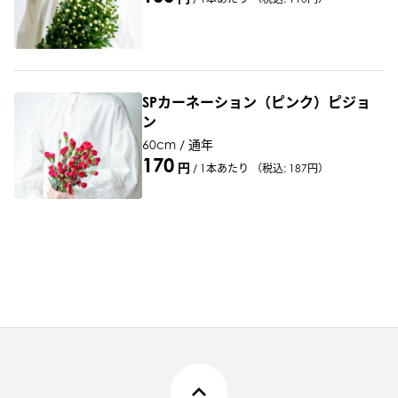
SPカーネーション（ピンク）ピジョ
ン
60cm / 通年
170
円
/
1本あたり
（税込: 187円）