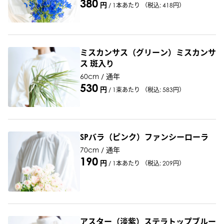
380
円
/
1本あたり
（税込: 418円）
ミスカンサス（グリーン）ミスカンサ
ス 斑入り
60cm / 通年
530
円
/
1束あたり
（税込: 583円）
SPバラ（ピンク）ファンシーローラ
70cm / 通年
190
円
/
1本あたり
（税込: 209円）
アスター（淡紫）ステラトップブルー