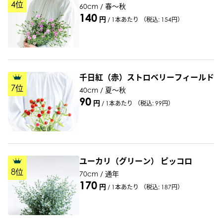
4
位
60cm / 春～秋
140
円
/
1本あたり
（税込: 154円）
千日紅（赤）ストロベリーフィールド
7
位
40cm / 夏～秋
90
円
/
1本あたり
（税込: 99円）
ユーカリ（グリーン） ピッコロ
8
位
70cm / 通年
170
円
/
1本あたり
（税込: 187円）