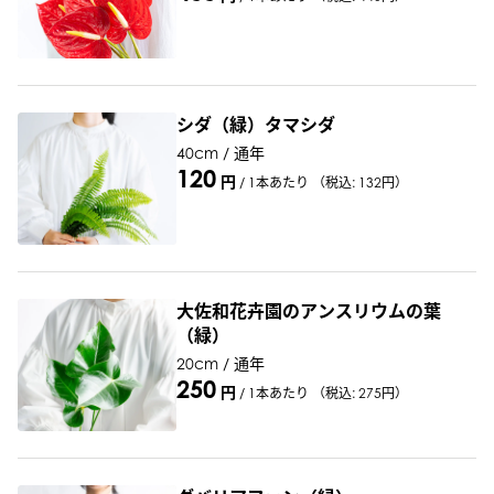
シダ（緑）タマシダ
40cm / 通年
120
円
/
1本あたり
（税込: 132円）
大佐和花卉園のアンスリウムの葉
（緑）
20cm / 通年
250
円
/
1本あたり
（税込: 275円）